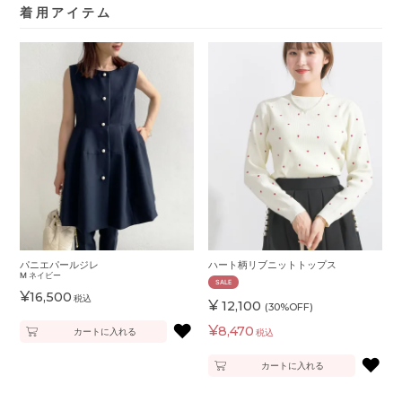
着用アイテム
パニエパールジレ
ハート柄リブニットトップス
M
ネイビー
SALE
¥
16,500
税込
¥
12,100
(30%OFF)
♥
¥
8,470
カートに入れる
税込
♥
カートに入れる