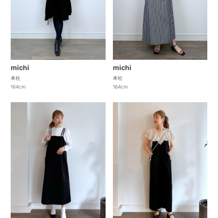
michi
michi
本社
本社
164cm
164cm