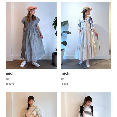
michi
michi
本社
本社
164cm
164cm