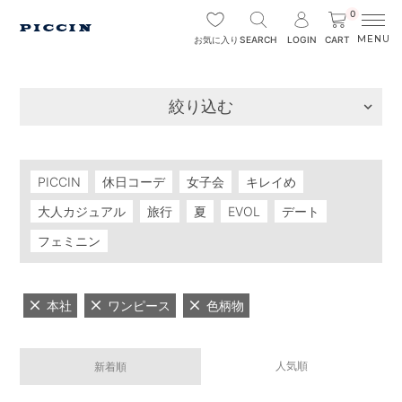
0
SEARCH
LOGIN
CART
お気に入り
絞り込む
PICCIN
休日コーデ
女子会
キレイめ
大人カジュアル
旅行
夏
EVOL
デート
フェミニン
本社
ワンピース
色柄物
人気順
新着順