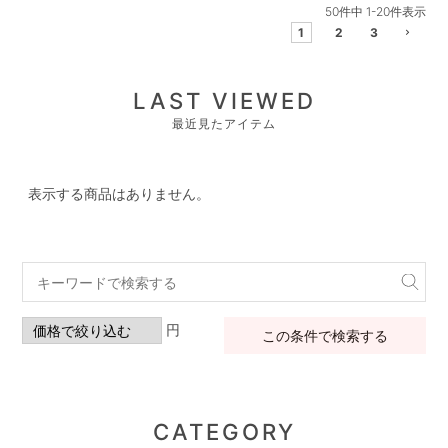
50
件中
1
-
20
件表示
1
2
3
LAST VIEWED
最近見たアイテム
表示する商品はありません。
円
この条件で検索する
CATEGORY