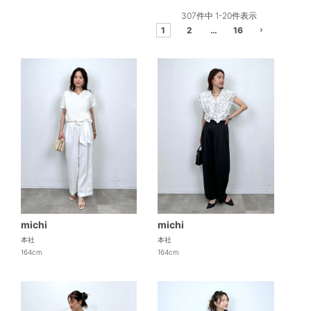
307
件中
1
-
20
件表示
1
2
…
16
michi
michi
本社
本社
164cm
164cm