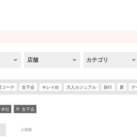
店舗
カテゴリ
日コーデ
女子会
キレイめ
大人カジュアル
旅行
夏
デ
本社
女子会
人気順