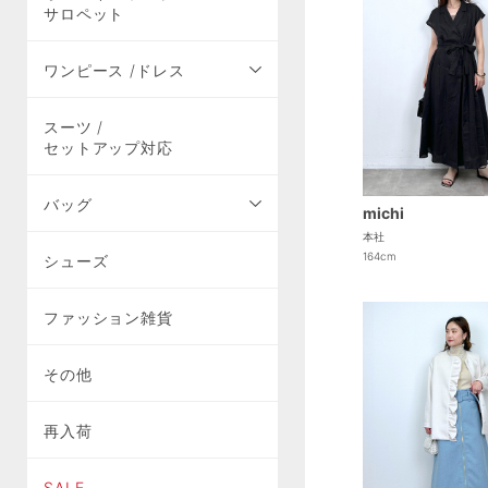
サロペット
ワンピース /ドレス
スーツ /
セットアップ対応
バッグ
michi
本社
164cm
シューズ
ファッション雑貨
その他
再入荷
SALE