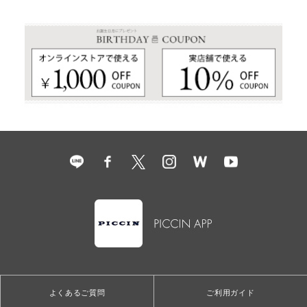
よくあるご質問
ご利用ガイド