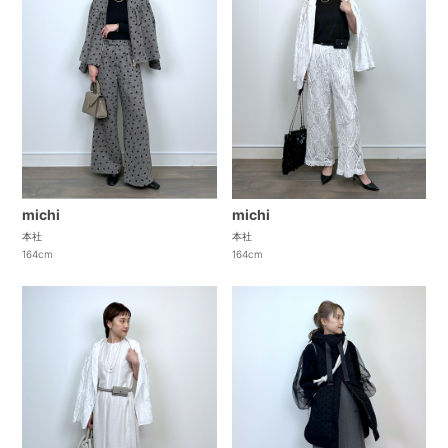
michi
michi
本社
本社
164cm
164cm