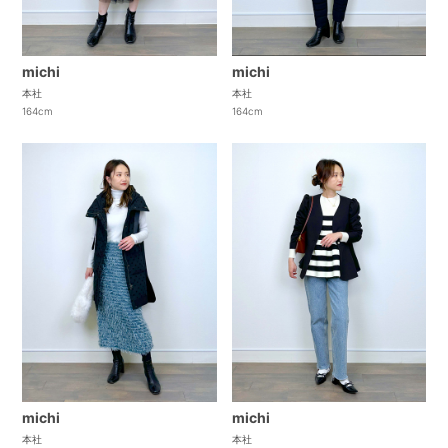
michi
michi
本社
本社
164cm
164cm
michi
michi
本社
本社