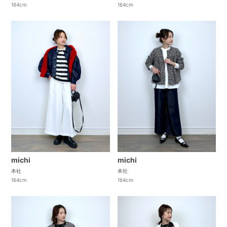
164cm
164cm
michi
michi
本社
本社
164cm
164cm