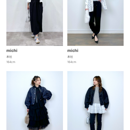
michi
michi
本社
本社
164cm
164cm