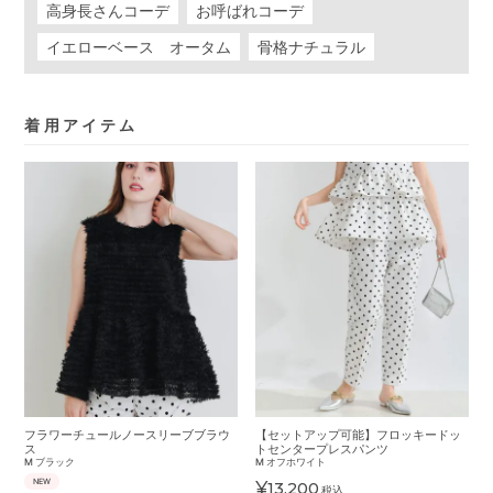
高身長さんコーデ
お呼ばれコーデ
イエローベース オータム
骨格ナチュラル
着用アイテム
フラワーチュールノースリーブブラウ
【セットアップ可能】フロッキードッ
ス
トセンタープレスパンツ
M
ブラック
M
オフホワイト
NEW
¥
13,200
税込