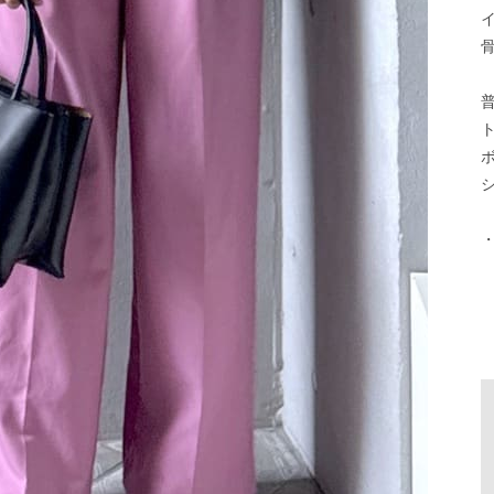
イ
普
ト
ボ
シ