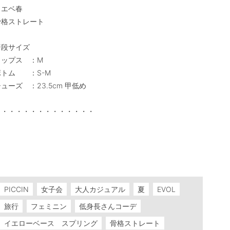
エベ春

骨格ストレート

段サイズ

ップス　：M

トム　　：S-M

ューズ　：23.5cm 甲低め

・・・・・・・・・・・・・・

PICCIN
女子会
大人カジュアル
夏
EVOL
旅行
フェミニン
低身長さんコーデ
イエローベース スプリング
骨格ストレート