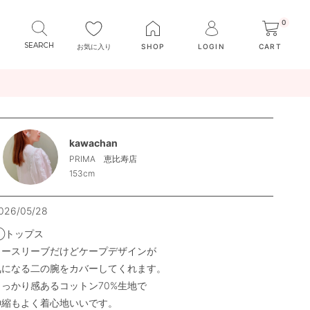
0
お気に入り
SHOP
LOGIN
CART
kawachan
PRIMA 恵比寿店
153cm
026/05/28
◯トップス

ノースリーブだけどケープデザインが

気になる二の腕をカバーしてくれます。

しっかり感あるコットン70%生地で

伸縮もよく着心地いいです。
