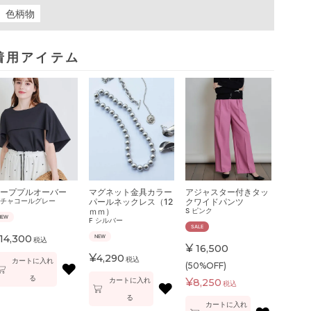
色柄物
着用アイテム
ーププルオーバー
マグネット金具カラー
アジャスター付きタッ
パールネックレス（12
クワイドパンツ
チャコールグレー
ｍｍ）
S
ピンク
NEW
F
シルバー
SALE
14,300
NEW
税込
¥
16,500
¥
4,290
税込
カートに入れ
♥
(50%OFF)
る
カートに入れ
¥
8,250
税込
♥
る
カートに入れ