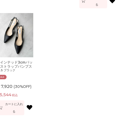
♥
る
インテッド3cmバッ
ストラップパンプス
.5
ブラック
SALE
7,920
(30%OFF)
5,544
税込
カートに入れ
♥
る