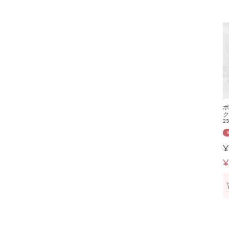
ポ
ク
23
¥
¥