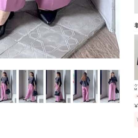
ケ
M
¥