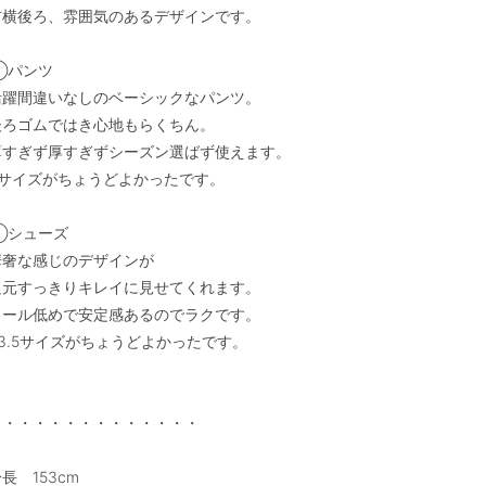
前横後ろ、雰囲気のあるデザインです。

◯パンツ

活躍間違いなしのベーシックなパンツ。

後ろゴムではき心地もらくちん。

薄すぎず厚すぎずシーズン選ばず使えます。

Sサイズがちょうどよかったです。

◯シューズ

華奢な感じのデザインが

足元すっきりキレイに見せてくれます。

ヒール低めで安定感あるのでラクです。

3.5サイズがちょうどよかったです。

・・・・・・・・・・・・・・

長　153cm
