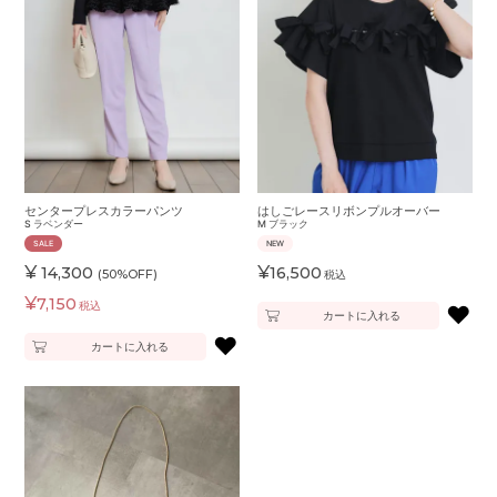
センタープレスカラーパンツ
はしごレースリボンプルオーバー
S
ラベンダー
M
ブラック
SALE
NEW
¥
¥
14,300
16,500
(50%OFF)
税込
¥
7,150
税込
♥
カートに入れる
♥
カートに入れる