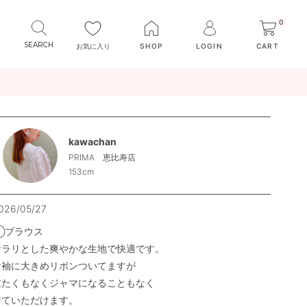
0
お気に入り
SHOP
LOGIN
CART
kawachan
PRIMA 恵比寿店
153cm
026/05/27
◯ブラウス

サラリとした爽やかな生地で快適です。

お袖に大きめリボンついてますが

重たくもなくジャマになることもなく

着ていただけます。
