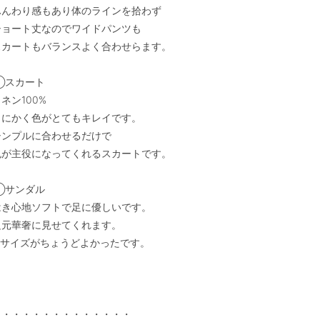
ふんわり感もあり体のラインを拾わず

ショート丈なのでワイドパンツも

スカートもバランスよく合わせらます。

スカート 

ネン100%

とにかく色がとてもキレイです。

シンプルに合わせるだけで

色が主役になってくれるスカートです。

◯サンダル

はき心地ソフトで足に優しいです。

足元華奢に見せてくれます。

Mサイズがちょうどよかったです。

・・・・・・・・・・・・・・
