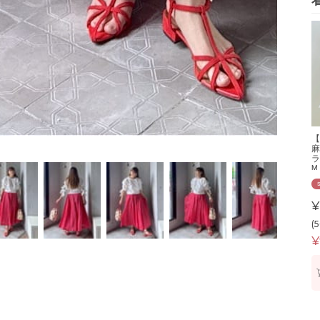
【
麻
ラ
M
¥
(
¥