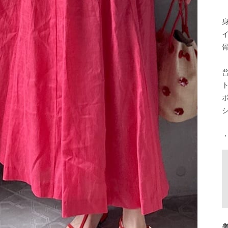
身
イ
普
ト
ボ
シ