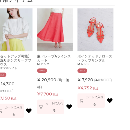
着用アイテム
セットアップ可能】
麻ドレープAラインス
ポインテッドナロース
混リボンスリーブブ
カート
トラップサンダル
ウス
M
ピンク
M
レッド
オフホワイト
SALE
SALE
SALE
¥
¥
20,900
7,920
(均一価
(40%OFF)
14,300
格)
¥
4,752
税込
50%OFF)
¥
7,700
税込
カートに入れ
7,150
税込
♥
カートに入れ
る
♥
カートに入れ
♥
る
る