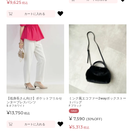
¥
9,625
税込
♥
カートに入れる
【低身長さん向け】ポケットフリルセ
ミンク風エコファー2wayボックストー
ンタープレスパンツ
トバッグ
S
オフホワイト
F
ブラック
SALE
¥
13,750
税込
¥
7,590
(30%OFF)
♥
カートに入れる
¥
5,313
税込