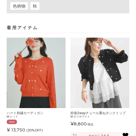
色柄物
秋
着用アイテム
ハート刺繍カーディガン
前後2wayチュール重ねタンクトップ
M
レッド
M
オフホワイト
SALE
¥
8,800
税込
¥
13,750
(30%OFF)
♥
カートに入れる