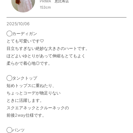
PRIMA 恵比寿店
153cm
2025/10/06
◯カーディガン

とても可愛いです♡

目立ちすぎない絶妙な大きさのハートです。

ほどよいゆとりがあって伸縮もとてもよく

柔らかで着心地◎です。

◯タンクトップ

短めトップスに重ねたり、

ちょっとコーデが物足りない

ときに活躍します。

スクエアネックとクルーネックの

前後2way仕様です。

◯パンツ
