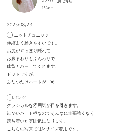
PRIMA 恵比寿店
153cm
2025/08/23
◯ ニットチュニック

伸縮よく動きやすいです。

お尻がすっぽり隠れて

お腹まわりもふんわりで

体型カバーしてくれます。

ドットですが、

ふたつだけハートが...💓

◯パンツ

クラシカルな雰囲気が目を引きます。

細かいハート柄なのでそんなに主張強くなく

落ち着いた雰囲気になります。

こちらの写真ではMサイズ着用です。
