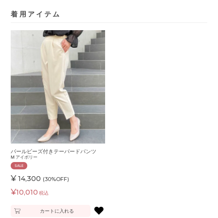
着用アイテム
パールビーズ付きテーパードパンツ
M
アイボリー
SALE
¥
14,300
(30%OFF)
¥
10,010
税込
♥
カートに入れる