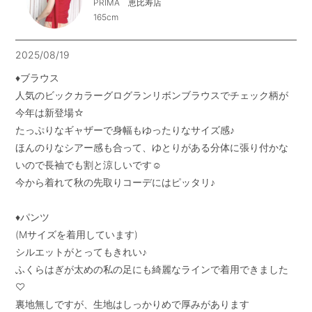
PRIMA 恵比寿店
165cm
2025/08/19
♦︎ブラウス

人気のビックカラーグログランリボンブラウスでチェック柄が
今年は新登場☆

たっぷりなギャザーで身幅もゆったりなサイズ感♪

ほんのりなシアー感も合って、ゆとりがある分体に張り付かな
いので長袖でも割と涼しいです☺︎

今から着れて秋の先取りコーデにはピッタリ♪

♦︎パンツ

(Mサイズを着用しています)

シルエットがとってもきれい♪

ふくらはぎが太めの私の足にも綺麗なラインで着用できました
♡

裏地無しですが、生地はしっかりめで厚みがあります
