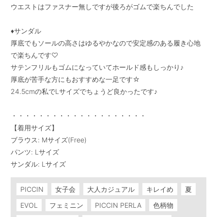
ウエストはファスナー無しですが後ろがゴムで楽ちんでした

♦︎サンダル

厚底でもソールの高さはゆるやかなので安定感のある履き心地
で楽ちんです♡

サテンフリルもゴムになっていてホールド感もしっかり♪

厚底が苦手な方にもおすすめな一足です☆

24.5cmの私でLサイズでちょうど良かったです♪

・・・・・・・・・・・・・・・・・・・・

【着用サイズ】

ブラウス: Mサイズ(Free)

パンツ: Lサイズ

サンダル: Lサイズ
PICCIN
女子会
大人カジュアル
キレイめ
夏
EVOL
フェミニン
PICCIN PERLA
色柄物