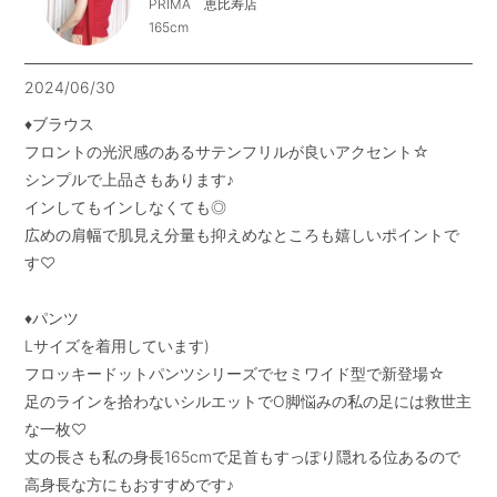
PRIMA 恵比寿店
165cm
2024/06/30
♦︎ブラウス

フロントの光沢感のあるサテンフリルが良いアクセント☆

シンプルで上品さもあります♪

インしてもインしなくても◎

広めの肩幅で肌見え分量も抑えめなところも嬉しいポイントで
す♡

♦︎パンツ

Lサイズを着用しています)

フロッキードットパンツシリーズでセミワイド型で新登場☆

足のラインを拾わないシルエットでO脚悩みの私の足には救世主
な一枚♡

丈の長さも私の身長165cmで足首もすっぽり隠れる位あるので
高身長な方にもおすすめです♪
