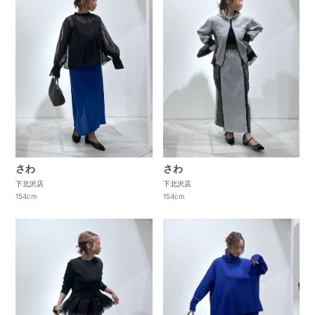
さわ
さわ
下北沢店
下北沢店
154cm
154cm