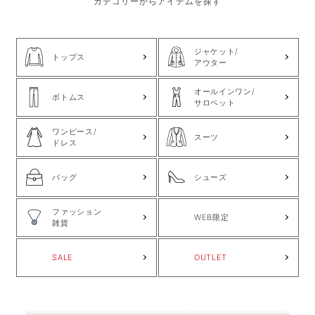
カテゴリーからアイテムを探す
ジャケット/
トップス
アウター
オールインワン/
ボトムス
サロペット
ワンピース/
スーツ
ドレス
バッグ
シューズ
ファッション
WEB限定
雑貨
SALE
OUTLET