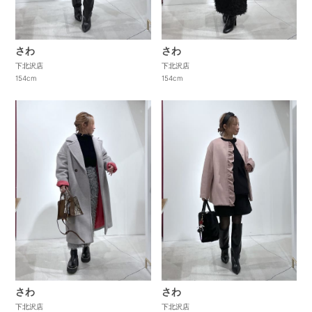
さわ
さわ
下北沢店
下北沢店
154cm
154cm
さわ
さわ
下北沢店
下北沢店