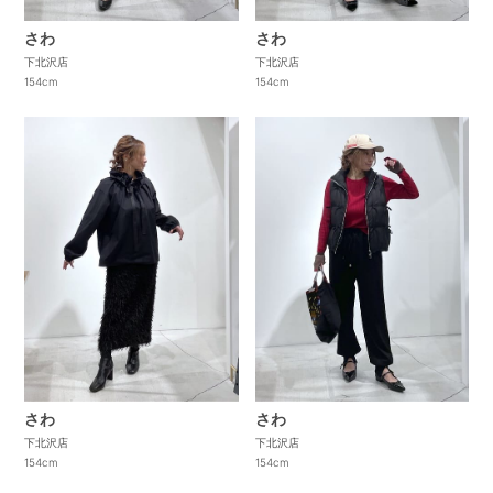
さわ
さわ
下北沢店
下北沢店
154cm
154cm
さわ
さわ
下北沢店
下北沢店
154cm
154cm