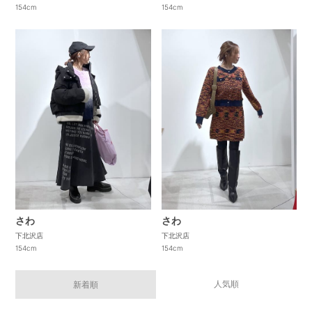
154cm
154cm
さわ
さわ
下北沢店
下北沢店
154cm
154cm
人気順
新着順