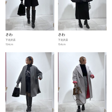
さわ
さわ
下北沢店
下北沢店
154cm
154cm