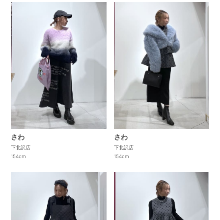
さわ
さわ
下北沢店
下北沢店
154cm
154cm