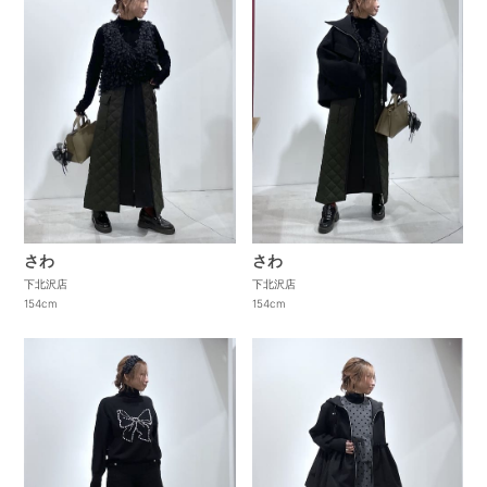
さわ
さわ
下北沢店
下北沢店
154cm
154cm