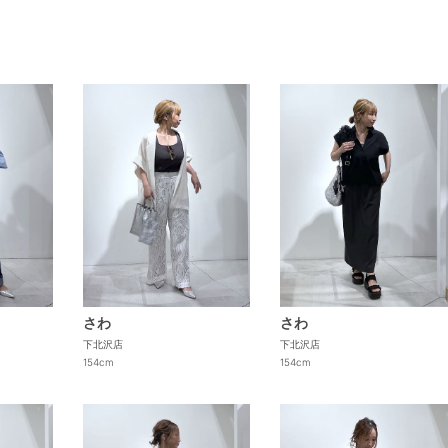
さわ
さわ
下北沢店
下北沢店
154cm
154cm