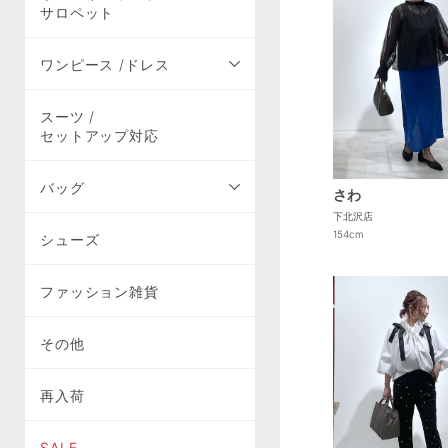
サロペット
ワンピース /ドレス
スーツ /
セットアップ対応
バッグ
さわ
下北沢店
154cm
シューズ
ファッション雑貨
その他
再入荷
SALE