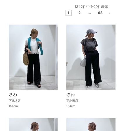
1342
件中
1
-
20
件表示
1
2
…
68
さわ
さわ
下北沢店
下北沢店
154cm
154cm