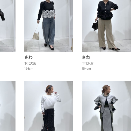
さわ
さわ
下北沢店
下北沢店
154cm
154cm