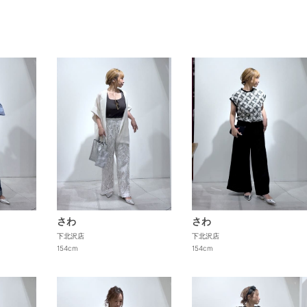
さわ
さわ
下北沢店
下北沢店
154cm
154cm