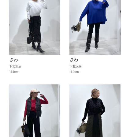
さわ
さわ
下北沢店
下北沢店
154cm
154cm