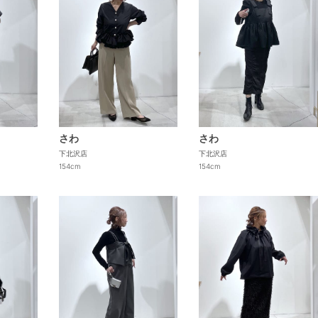
さわ
さわ
下北沢店
下北沢店
154cm
154cm