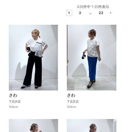
426
件中
1
-
20
件表示
1
2
…
22
さわ
さわ
下北沢店
下北沢店
154cm
154cm