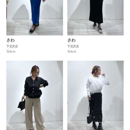
さわ
さわ
下北沢店
下北沢店
154cm
154cm