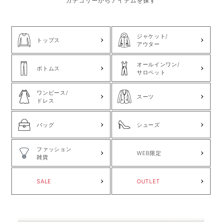
カテゴリーからアイテムを探す
ジャケット/
トップス
アウター
オールインワン/
ボトムス
サロペット
ワンピース/
スーツ
ドレス
バッグ
シューズ
ファッション
WEB限定
雑貨
SALE
OUTLET