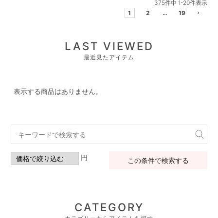
375
件中
1
-
20
件表示
1
2
…
19
LAST VIEWED
最近見たアイテム
表示する商品はありません。
円
この条件で検索する
CATEGORY