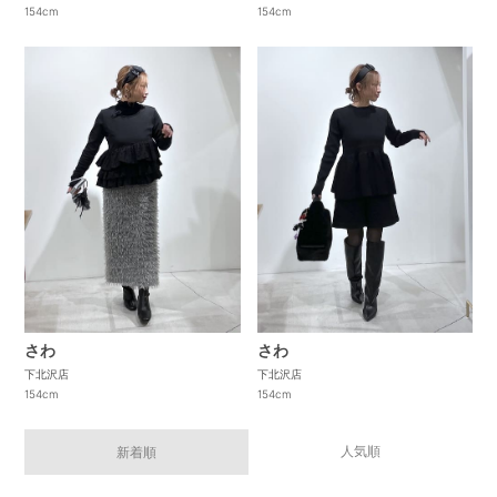
154cm
154cm
さわ
さわ
下北沢店
下北沢店
154cm
154cm
人気順
新着順