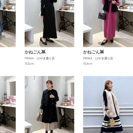
かねごん👾
かねごん👾
PRIMA けやき通り店
PRIMA けやき通り店
153cm
153cm