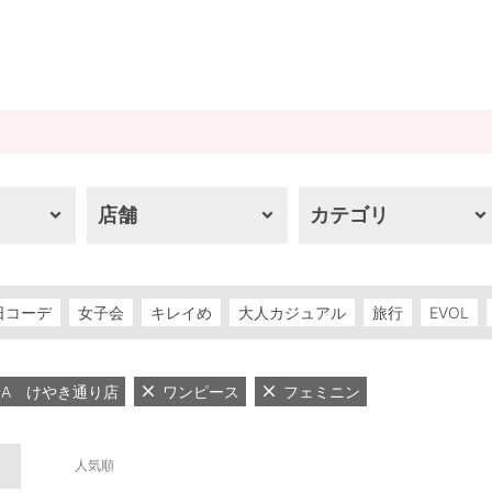
店舗
カテゴリ
日コーデ
女子会
キレイめ
大人カジュアル
旅行
EVOL
RIMA けやき通り店
ワンピース
フェミニン
人気順