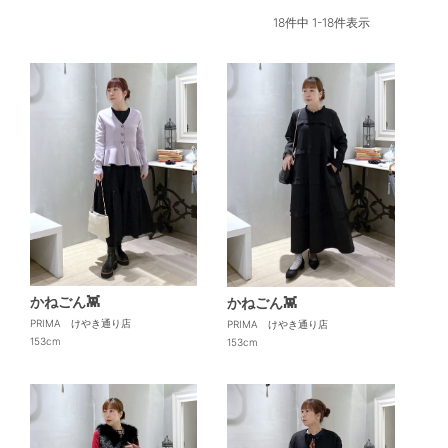
18
件中
1
-
18
件表示
かねごん👾
かねごん👾
PRIMA けやき通り店
PRIMA けやき通り店
153cm
153cm