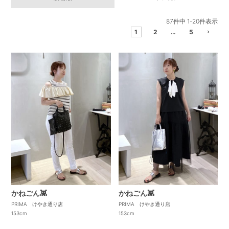
87
件中
1
-
20
件表示
1
2
…
5
かねごん👾
かねごん👾
PRIMA けやき通り店
PRIMA けやき通り店
153cm
153cm