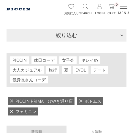
0
SEARCH
LOGIN
CART
お気に入り
絞り込む
PICCIN
休日コーデ
女子会
キレイめ
大人カジュアル
旅行
夏
EVOL
デート
低身長さんコーデ
PICCIN PRIMA けやき通り店
ボトムス
フェミニン
人気順
新着順