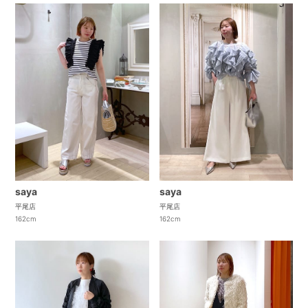
saya
saya
平尾店
平尾店
162cm
162cm