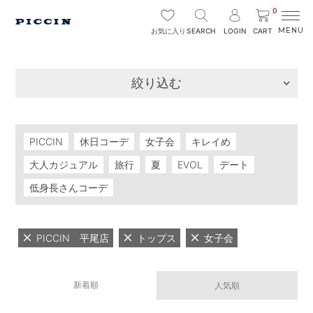
0
SEARCH
LOGIN
CART
お気に入り
絞り込む
PICCIN
休日コーデ
女子会
キレイめ
大人カジュアル
旅行
夏
EVOL
デート
低身長さんコーデ
PICCIN 平尾店
トップス
女子会
新着順
人気順