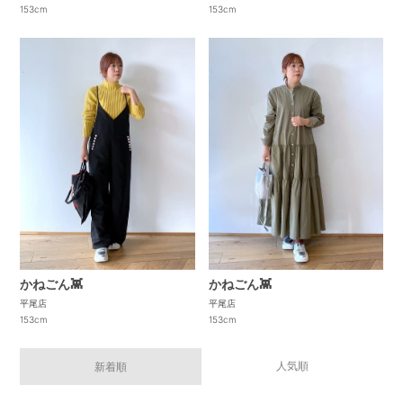
153cm
153cm
かねごん👾
かねごん👾
平尾店
平尾店
153cm
153cm
人気順
新着順