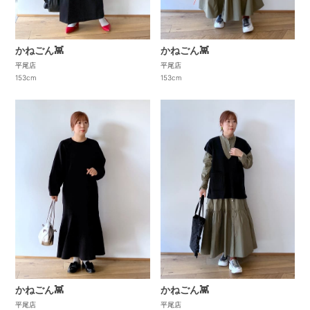
かねごん👾
かねごん👾
平尾店
平尾店
153cm
153cm
かねごん👾
かねごん👾
平尾店
平尾店