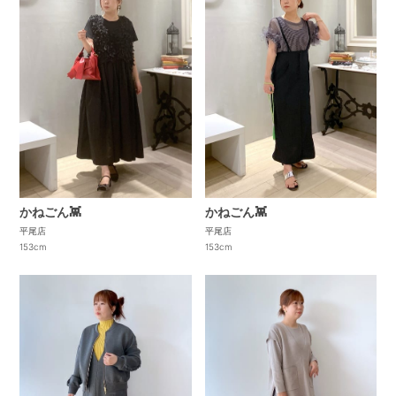
かねごん👾
かねごん👾
平尾店
平尾店
153cm
153cm