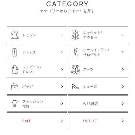
CATEGORY
カテゴリーからアイテムを探す
ジャケット/
トップス
アウター
オールインワン/
ボトムス
サロペット
ワンピース/
スーツ
ドレス
バッグ
シューズ
ファッション
WEB限定
雑貨
SALE
OUTLET