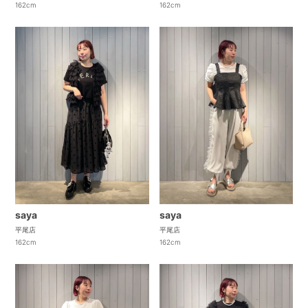
162cm
162cm
saya
saya
平尾店
平尾店
162cm
162cm