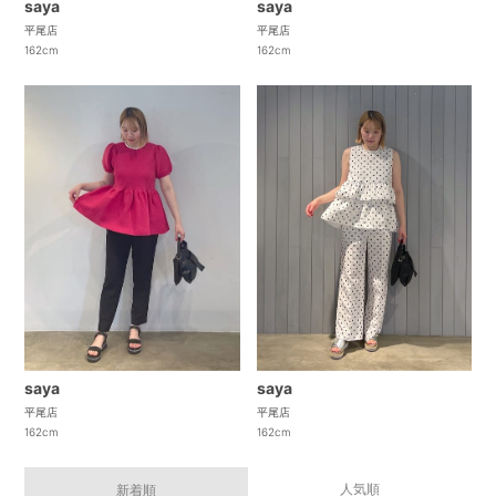
saya
saya
平尾店
平尾店
162cm
162cm
saya
saya
平尾店
平尾店
162cm
162cm
人気順
新着順