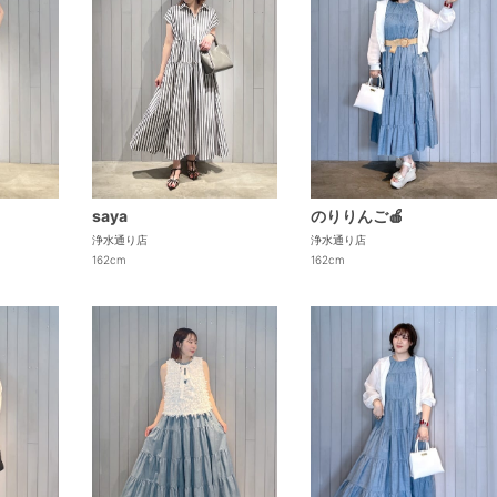
saya
のりりんご🍎
浄水通り店
浄水通り店
162cm
162cm