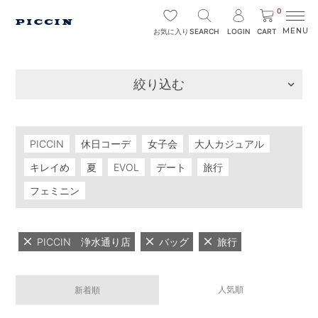
0
SEARCH
LOGIN
CART
お気に入り
絞り込む
PICCIN
休日コーデ
女子会
大人カジュアル
キレイめ
夏
EVOL
デート
旅行
フェミニン
PICCIN 浄水通り店
バッグ
旅行
人気順
新着順