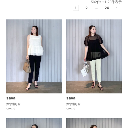
502
件中
1
-
20
件表示
1
2
…
26
saya
saya
浄水通り店
浄水通り店
162cm
162cm