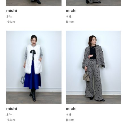
michi
michi
本社
本社
164cm
164cm
michi
michi
本社
本社
164cm
164cm