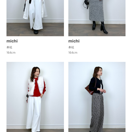
michi
michi
本社
本社
164cm
164cm