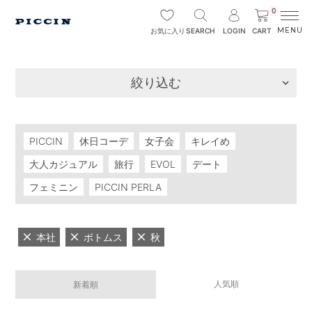
0
SEARCH
LOGIN
CART
お気に入り
絞り込む
PICCIN
休日コーデ
女子会
キレイめ
大人カジュアル
旅行
EVOL
デート
フェミニン
PICCIN PERLA
本社
ボトムス
秋
人気順
新着順