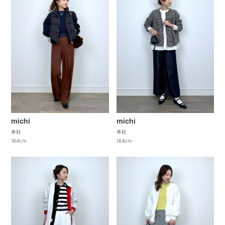
michi
michi
本社
本社
164cm
164cm