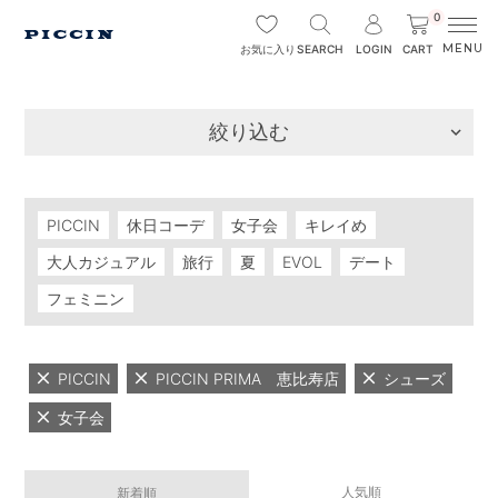
0
SEARCH
LOGIN
CART
お気に入り
絞り込む
PICCIN
休日コーデ
女子会
キレイめ
大人カジュアル
旅行
夏
EVOL
デート
フェミニン
PICCIN
PICCIN PRIMA 恵比寿店
シューズ
女子会
人気順
新着順