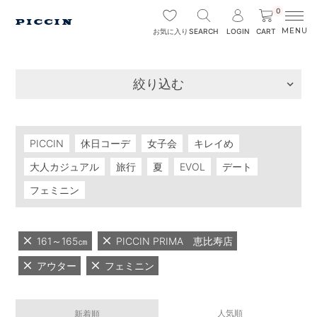
0
SEARCH
LOGIN
CART
お気に入り
絞り込む
PICCIN
休日コーデ
女子会
キレイめ
大人カジュアル
旅行
夏
EVOL
デート
フェミニン
161～165㎝
PICCIN PRIMA 恵比寿店
アウター
フェミニン
人気順
新着順