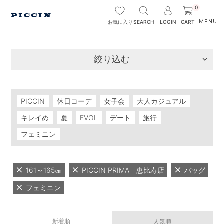
0
SEARCH
LOGIN
CART
お気に入り
絞り込む
PICCIN
休日コーデ
女子会
大人カジュアル
キレイめ
夏
EVOL
デート
旅行
フェミニン
161～165㎝
PICCIN PRIMA 恵比寿店
バッグ
フェミニン
新着順
人気順