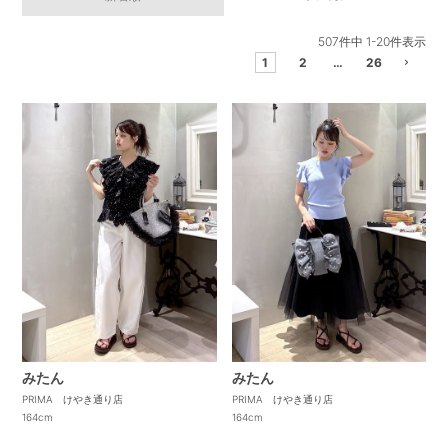
507
件中
1
-
20
件表示
1
2
…
26
みたん
みたん
PRIMA けやき通り店
PRIMA けやき通り店
164cm
164cm