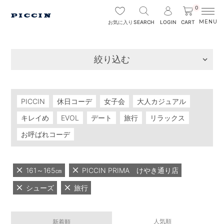
0
SEARCH
LOGIN
CART
お気に入り
絞り込む
PICCIN
休日コーデ
女子会
大人カジュアル
キレイめ
EVOL
デート
旅行
リラックス
お呼ばれコーデ
161～165㎝
PICCIN PRIMA けやき通り店
シューズ
旅行
人気順
新着順