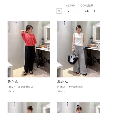
467
件中
1
-
20
件表示
1
2
…
24
みたん
みたん
PRIMA けやき通り店
PRIMA けやき通り店
164cm
164cm