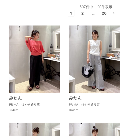
507
件中
1
-
20
件表示
1
2
…
26
みたん
みたん
PRIMA けやき通り店
PRIMA けやき通り店
164cm
164cm