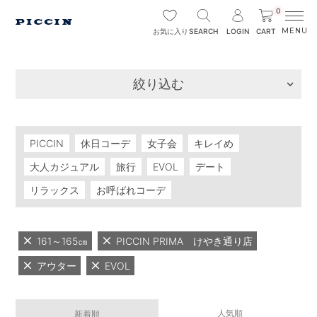
0
SEARCH
LOGIN
CART
お気に入り
絞り込む
PICCIN
休日コーデ
女子会
キレイめ
大人カジュアル
旅行
EVOL
デート
リラックス
お呼ばれコーデ
161～165㎝
PICCIN PRIMA けやき通り店
アウター
EVOL
人気順
新着順