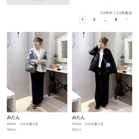
151
件中
1
-
20
件表示
1
2
…
8
みたん
みたん
PRIMA けやき通り店
PRIMA けやき通り店
164cm
164cm