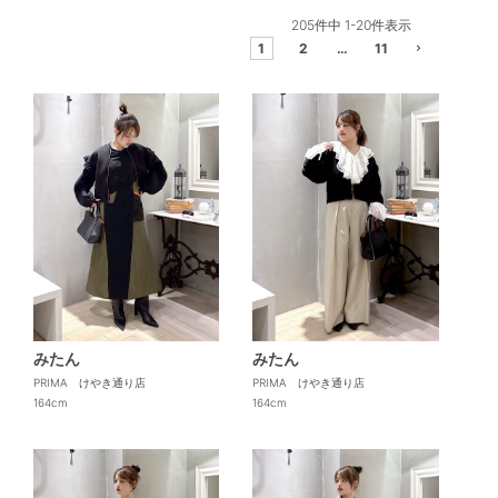
205
件中
1
-
20
件表示
1
2
…
11
みたん
みたん
PRIMA けやき通り店
PRIMA けやき通り店
164cm
164cm