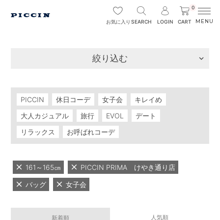
0
SEARCH
LOGIN
CART
お気に入り
絞り込む
PICCIN
休日コーデ
女子会
キレイめ
大人カジュアル
旅行
EVOL
デート
リラックス
お呼ばれコーデ
161～165㎝
PICCIN PRIMA けやき通り店
バッグ
女子会
人気順
新着順