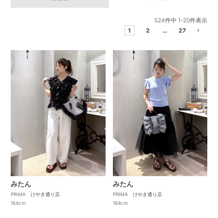
524
件中
1
-
20
件表示
1
2
…
27
みたん
みたん
PRIMA けやき通り店
PRIMA けやき通り店
164cm
164cm