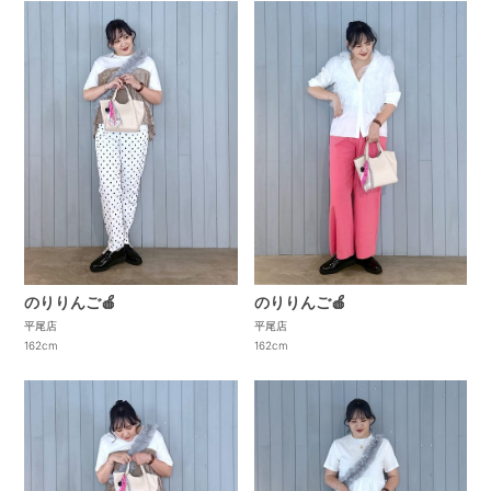
のりりんご🍎
のりりんご🍎
平尾店
平尾店
162cm
162cm