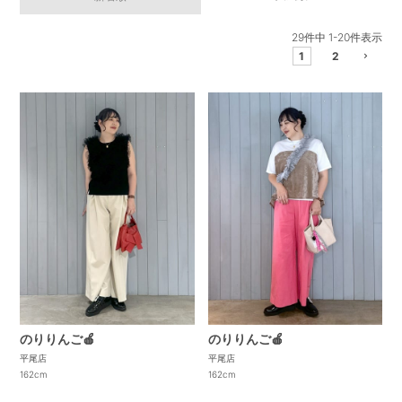
29
件中
1
-
20
件表示
1
2
のりりんご🍎
のりりんご🍎
平尾店
平尾店
162cm
162cm