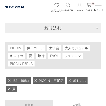
0
SEARCH
LOGIN
CART
お気に入り
絞り込む
PICCIN
休日コーデ
女子会
大人カジュアル
キレイめ
夏
旅行
EVOL
フェミニン
PICCIN PERLA
161～165㎝
PICCIN 平尾店
ボトムス
夏
人気順
新着順