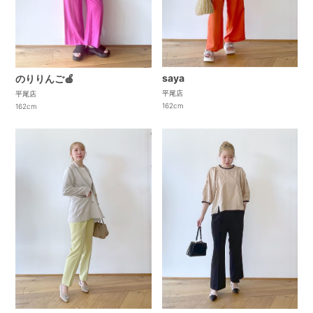
saya
のりりんご🍎
平尾店
平尾店
162cm
162cm