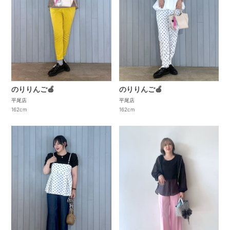
のりりんご🍎
のりりんご🍎
平尾店
平尾店
162cm
162cm