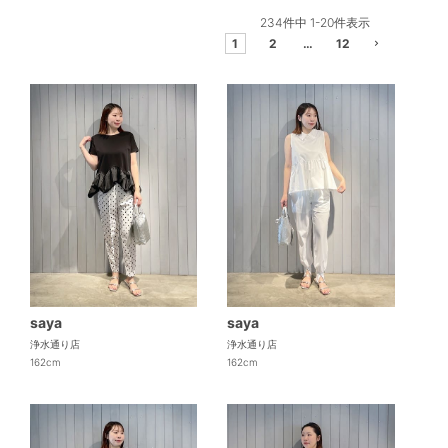
234
件中
1
-
20
件表示
1
2
…
12
saya
saya
浄水通り店
浄水通り店
162cm
162cm