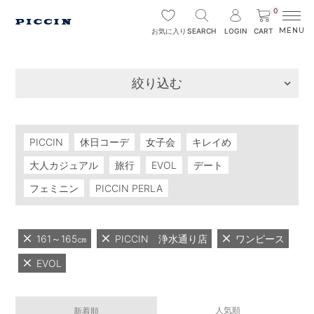
0
SEARCH
LOGIN
CART
お気に入り
絞り込む
PICCIN
休日コーデ
女子会
キレイめ
大人カジュアル
旅行
EVOL
デート
フェミニン
PICCIN PERLA
161～165㎝
PICCIN 浄水通り店
ワンピース
EVOL
人気順
新着順