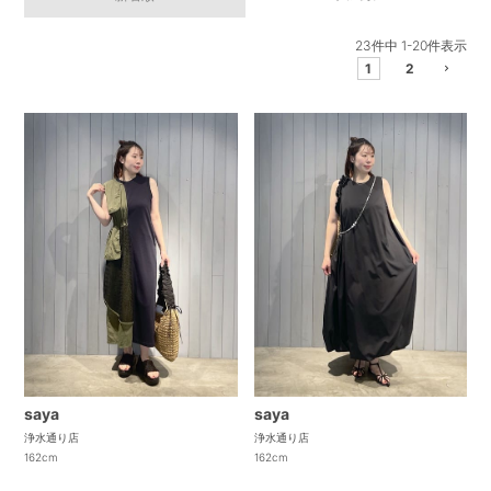
23
件中
1
-
20
件表示
1
2
saya
saya
浄水通り店
浄水通り店
162cm
162cm