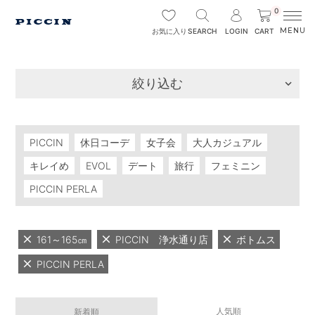
0
SEARCH
LOGIN
CART
お気に入り
絞り込む
PICCIN
休日コーデ
女子会
大人カジュアル
キレイめ
EVOL
デート
旅行
フェミニン
PICCIN PERLA
161～165㎝
PICCIN 浄水通り店
ボトムス
PICCIN PERLA
人気順
新着順