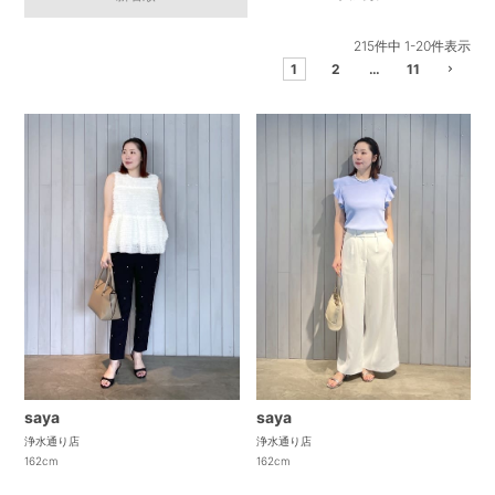
215
件中
1
-
20
件表示
1
2
…
11
saya
saya
浄水通り店
浄水通り店
162cm
162cm