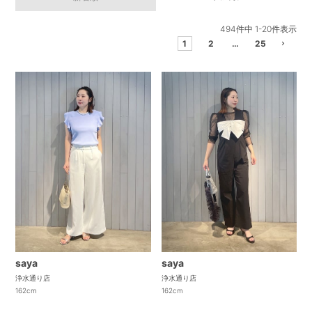
494
件中
1
-
20
件表示
1
2
…
25
saya
saya
浄水通り店
浄水通り店
162cm
162cm