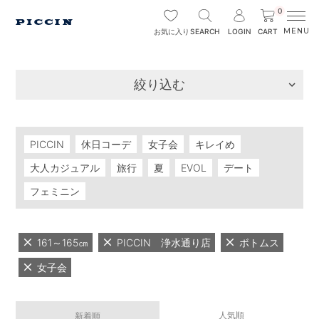
0
SEARCH
LOGIN
CART
お気に入り
絞り込む
PICCIN
休日コーデ
女子会
キレイめ
大人カジュアル
旅行
夏
EVOL
デート
フェミニン
161～165㎝
PICCIN 浄水通り店
ボトムス
女子会
人気順
新着順