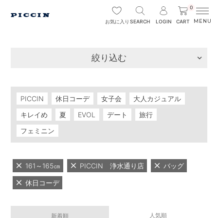
0
SEARCH
LOGIN
CART
お気に入り
絞り込む
PICCIN
休日コーデ
女子会
大人カジュアル
キレイめ
夏
EVOL
デート
旅行
フェミニン
161～165㎝
PICCIN 浄水通り店
バッグ
休日コーデ
人気順
新着順