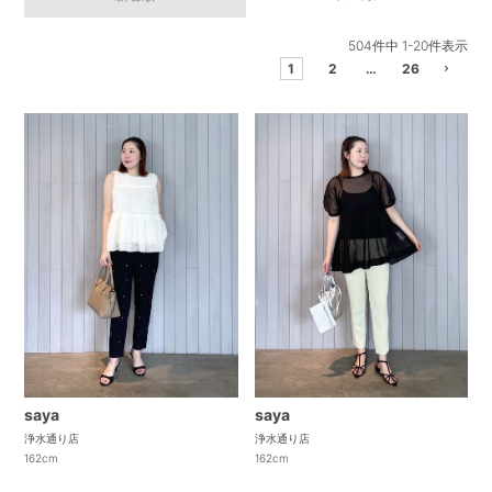
504
件中
1
-
20
件表示
1
2
…
26
saya
saya
浄水通り店
浄水通り店
162cm
162cm