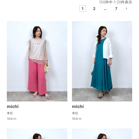
130
件中
1
-
20
件表示
1
2
…
7
michi
michi
本社
本社
164cm
164cm