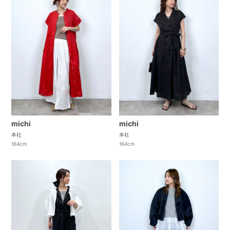
michi
michi
本社
本社
164cm
164cm