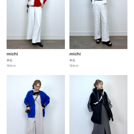
michi
michi
本社
本社
164cm
164cm