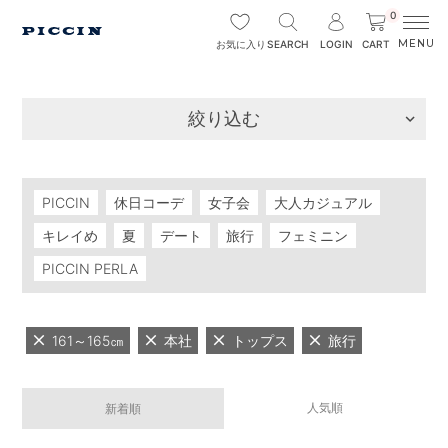
0
SEARCH
LOGIN
CART
お気に入り
絞り込む
PICCIN
休日コーデ
女子会
大人カジュアル
キレイめ
夏
デート
旅行
フェミニン
PICCIN PERLA
161～165㎝
本社
トップス
旅行
人気順
新着順