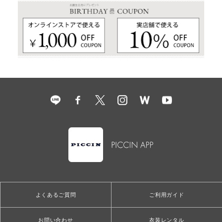
よくあるご質問
ご利用ガイド
お問い合わせ
衣装レンタル