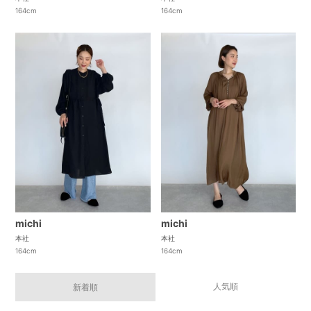
164cm
164cm
michi
michi
本社
本社
164cm
164cm
人気順
新着順