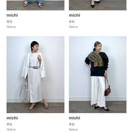
michi
michi
本社
本社
164cm
164cm
michi
michi
本社
本社
164cm
164cm