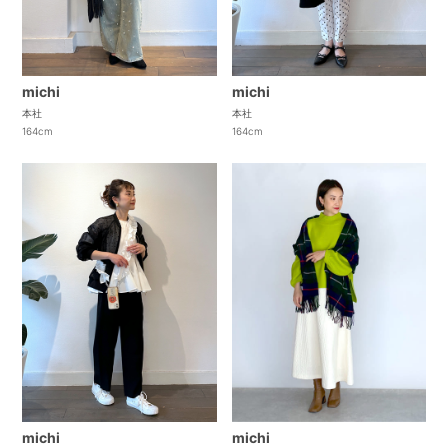
michi
michi
本社
本社
164cm
164cm
michi
michi