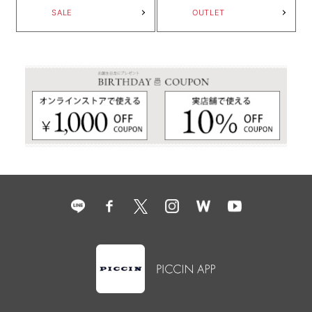
SALE
OUTLET