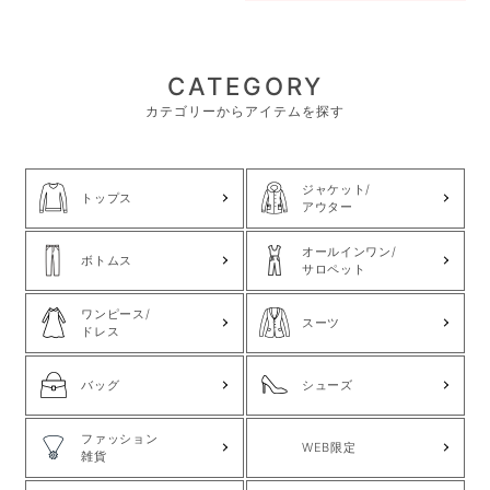
CATEGORY
カテゴリーからアイテムを探す
ジャケット/
トップス
アウター
オールインワン/
ボトムス
サロペット
ワンピース/
スーツ
ドレス
バッグ
シューズ
ファッション
WEB限定
雑貨