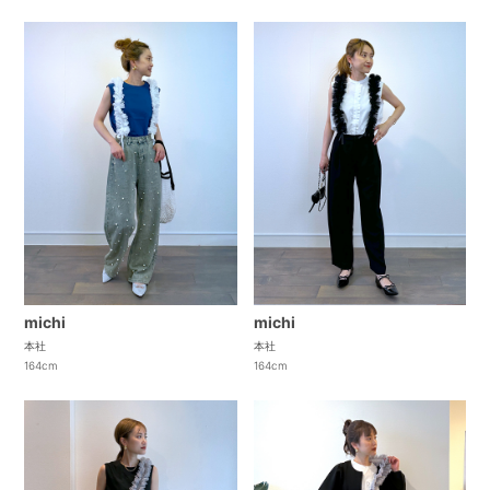
michi
michi
本社
本社
164cm
164cm