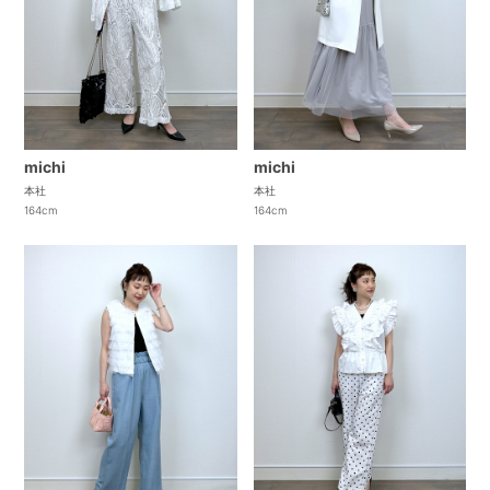
michi
michi
本社
本社
164cm
164cm