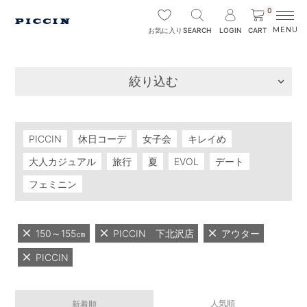
0
SEARCH
LOGIN
CART
お気に入り
絞り込む
PICCIN
休日コーデ
女子会
キレイめ
大人カジュアル
旅行
夏
EVOL
デート
フェミニン
150～155㎝
PICCIN 下北沢店
アウター
PICCIN
人気順
新着順