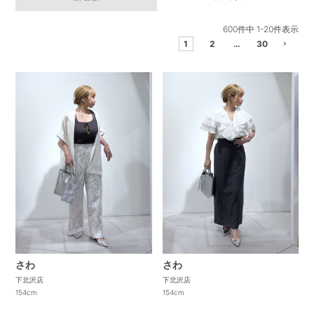
600
件中
1
-
20
件表示
1
2
…
30
さわ
さわ
下北沢店
下北沢店
154cm
154cm