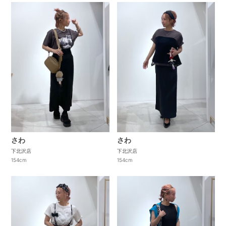
さわ
さわ
下北沢店
下北沢店
154cm
154cm