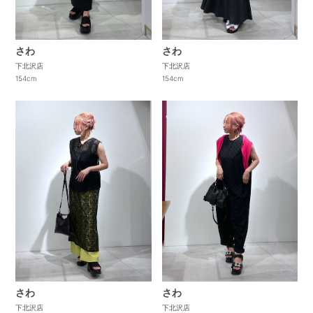
さわ
さわ
下北沢店
下北沢店
154cm
154cm
さわ
さわ
下北沢店
下北沢店