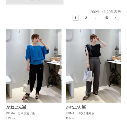
290
件中
1
-
20
件表示
1
2
…
15
かねごん👾
かねごん👾
PRIMA けやき通り店
PRIMA けやき通り店
153cm
153cm