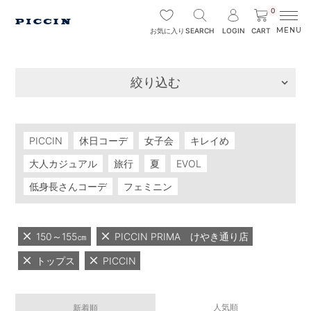
0
SEARCH
LOGIN
CART
お気に入り
絞り込む
PICCIN
休日コーデ
女子会
キレイめ
大人カジュアル
旅行
夏
EVOL
低身長さんコーデ
フェミニン
150～155㎝
PICCIN PRIMA けやき通り店
トップス
PICCIN
人気順
新着順