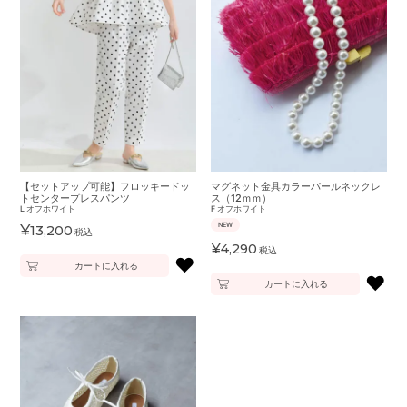
【セットアップ可能】フロッキードッ
マグネット金具カラーパールネックレ
トセンタープレスパンツ
ス（12ｍｍ）
L
オフホワイト
F
オフホワイト
NEW
¥
13,200
税込
¥
4,290
税込
♥
カートに入れる
♥
カートに入れる