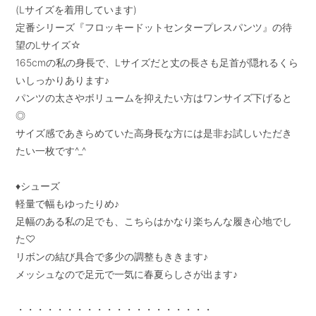
(Lサイズを着用しています)

定番シリーズ『フロッキードットセンタープレスパンツ』の待
望のLサイズ☆

165cmの私の身長で、Lサイズだと丈の長さも足首が隠れるくら
いしっかりあります♪

パンツの太さやボリュームを抑えたい方はワンサイズ下げると
◎

サイズ感であきらめていた高身長な方には是非お試しいただき
たい一枚です^_^

♦︎シューズ

軽量で幅もゆったりめ♪

足幅のある私の足でも、こちらはかなり楽ちんな履き心地でし
た♡

リボンの結び具合で多少の調整もききます♪

メッシュなので足元で一気に春夏らしさが出ます♪

・・・・・・・・・・・・・・・・・・・・
