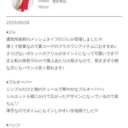
PRIMA 恵比寿店
165cm
2025/06/26
♦︎ジレ

通気性抜群のメッシュタイプのジレが登場しました☆

薄くて軽量なので夏コーデのプラスワンアイテムにおすすめ♪

さりげないポケットのフリルがポイントになって可愛いです♡

丈も私の身長165cmで膝上あたりの長さなので、長すぎず小柄
な方にもバランス良く着れます♪

♦︎プルオーバー

シンプルだけど袖のチュールで華やかなプルオーバー♪

シルエットも裾にかけて広がったデザインになっているので楽
ちん^_^

薄手なのでボトムにもインしやすい生地感でした♡

♦︎パンツ
