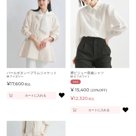
パールボタンペプラムジャケット
襟ビジュー長袖シャツ
M
アイボリー
M
オフホワイト
SALE
¥
17,600
税込
¥
15,400
(20%OFF)
♥
カートに入れる
¥
12,320
税込
♥
カートに入れる