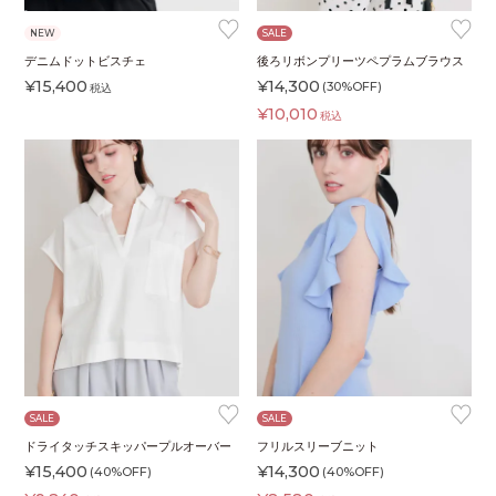
♥
♥
NEW
SALE
デニムドットビスチェ
後ろリボンプリーツペプラムブラウス
¥
15,400
¥
14,300
(30%OFF)
税込
¥
10,010
税込
♥
♥
SALE
SALE
ドライタッチスキッパープルオーバー
フリルスリーブニット
¥
15,400
¥
14,300
(40%OFF)
(40%OFF)