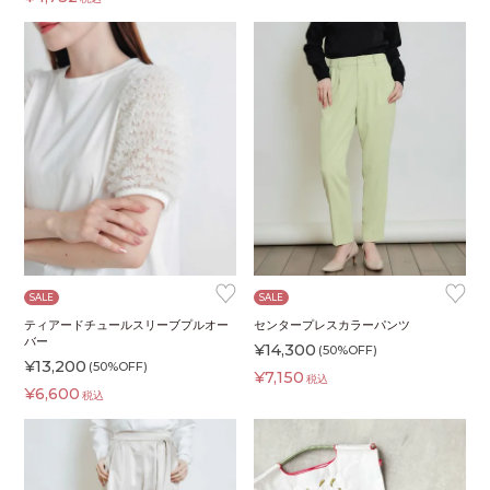
♥
♥
SALE
SALE
ティアードチュールスリーブプルオー
センタープレスカラーパンツ
バー
¥
14,300
(50%OFF)
¥
13,200
(50%OFF)
¥
7,150
税込
¥
6,600
税込