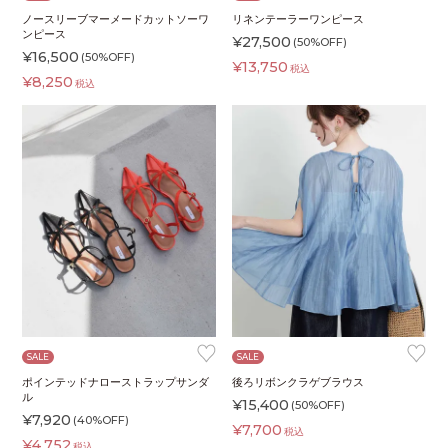
ノースリーブマーメードカットソーワ
リネンテーラーワンピース
ンピース
¥
27,500
(50%OFF)
¥
16,500
(50%OFF)
¥
13,750
税込
¥
8,250
税込
♥
♥
SALE
SALE
ポインテッドナローストラップサンダ
後ろリボンクラゲブラウス
ル
¥
15,400
(50%OFF)
¥
7,920
(40%OFF)
¥
7,700
税込
¥
4,752
税込