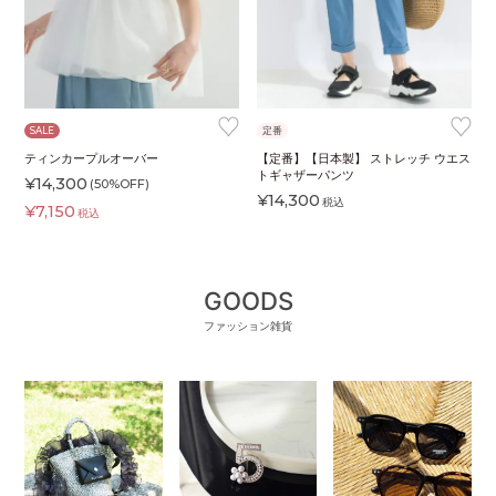
♥
♥
SALE
定番
ティンカープルオーバー
【定番】【日本製】 ストレッチ ウエス
トギャザーパンツ
¥
14,300
(50%OFF)
¥
14,300
税込
¥
7,150
税込
GOODS
ファッション雑貨