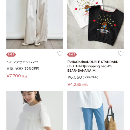
♥
♥
SALE
SALE
ヘミングサテンパンツ
[Ball&Chain×DOUBLE STANDARD
CLOTHING]shopping bag-DS
¥
15,400
(50%OFF)
BEAR×BANANA(M)
¥
7,700
税込
¥
6,050
(30%OFF)
¥
4,235
税込