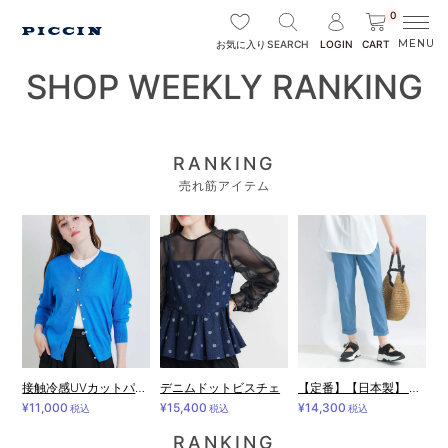
0
SEARCH
LOGIN
CART
お気に入り
SHOP WEEKLY RANKING
RANKING
売れ筋アイテム
接触冷感UVカットパールボタンシアーカーディガン
デニムドットビスチェ
【定番】【日本製】 ストレッチ ウエストギャザーパンツ
¥11,000
¥15,400
¥14,300
税込
税込
税込
RANKING