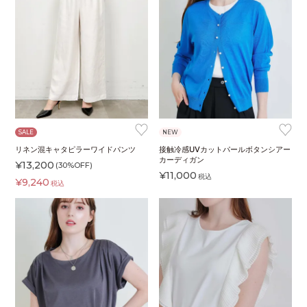
♥
♥
SALE
NEW
リネン混キャタピラーワイドパンツ
接触冷感UVカットパールボタンシアー
カーディガン
¥
13,200
(30%OFF)
¥
11,000
税込
¥
9,240
税込