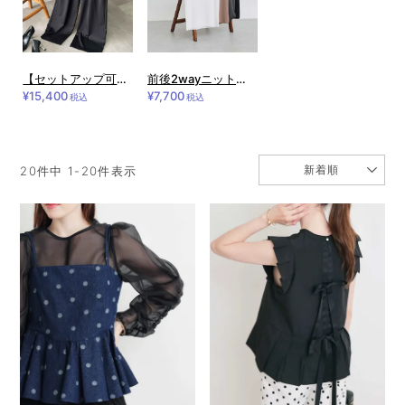
【セットアップ可能】ツータックワイドパンツ
前後2wayニットタンクトップ
¥15,400
¥7,700
税込
税込
新着順
20
件中
1
-
20
件表示