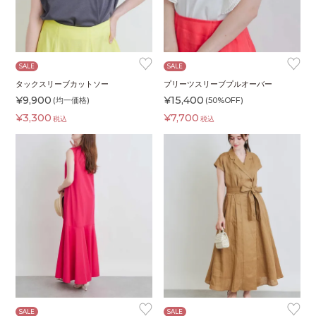
♥
♥
SALE
SALE
タックスリーブカットソー
プリーツスリーブプルオーバー
¥
9,900
¥
15,400
(均一価格)
(50%OFF)
¥
3,300
¥
7,700
税込
税込
♥
♥
SALE
SALE