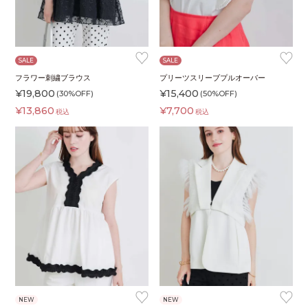
♥
♥
SALE
SALE
フラワー刺繍ブラウス
プリーツスリーブプルオーバー
¥
19,800
¥
15,400
(30%OFF)
(50%OFF)
¥
13,860
¥
7,700
税込
税込
♥
♥
NEW
NEW