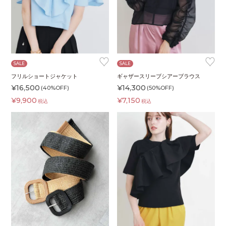
♥
♥
SALE
SALE
フリルショートジャケット
ギャザースリーブシアーブラウス
¥
16,500
¥
14,300
(40%OFF)
(50%OFF)
¥
9,900
¥
7,150
税込
税込