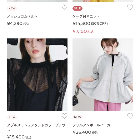
♥
♥
NEW
SALE
メッシュゴムベルト
ケープ付きニット
¥
4,290
¥
14,300
(50%OFF)
税込
¥
7,150
税込
♥
♥
NEW
NEW
ダブルメッシュスタンドカラーブラウ
フリルダンボールパーカー
ス
¥
26,400
税込
¥
15,400
税込