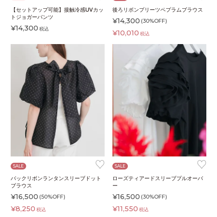
【セットアップ可能】接触冷感UVカッ
後ろリボンプリーツペプラムブラウス
トジョガーパンツ
¥
14,300
(30%OFF)
¥
14,300
税込
¥
10,010
税込
♥
♥
SALE
SALE
バックリボンランタンスリーブドット
ローズティアードスリーブプルオーバ
ブラウス
ー
¥
16,500
¥
16,500
(50%OFF)
(30%OFF)
¥
8,250
¥
11,550
税込
税込