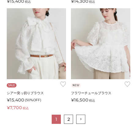
¥
15,400
¥
14,300
税込
税込
♥
♥
SALE
NEW
シアー突っ切りブラウス
フラワーチュールブラウス
¥
15,400
¥
16,500
(50%OFF)
税込
¥
7,700
税込
1
2