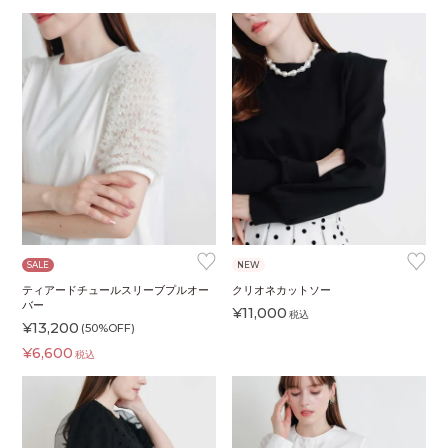
♥
♥
SALE
NEW
ティアードチュールスリーブプルオー
クリオネカットソー
バー
¥
11,000
税込
¥
13,200
(50%OFF)
¥
6,600
税込