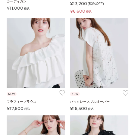
カーディガン
¥
13,200
(50%OFF)
¥
11,000
税込
¥
6,600
税込
♥
♥
NEW
NEW
フラフィーブラウス
バックレースプルオーバー
¥
17,600
¥
16,500
税込
税込