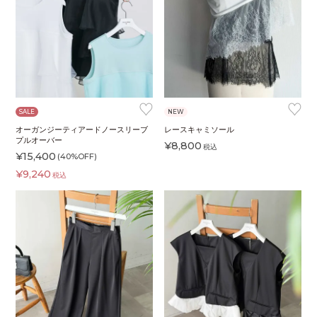
♥
♥
SALE
NEW
オーガンジーティアードノースリーブ
レースキャミソール
プルオーバー
¥
8,800
税込
¥
15,400
(40%OFF)
¥
9,240
税込