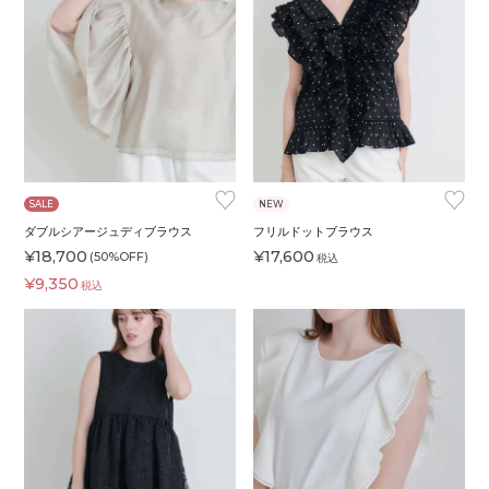
♥
♥
SALE
NEW
ダブルシアージュディブラウス
フリルドットブラウス
¥
18,700
¥
17,600
(50%OFF)
税込
¥
9,350
税込