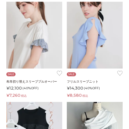
♥
♥
SALE
SALE
布帛切り替えスリーブプルオーバー
フリルスリーブニット
¥
12,100
¥
14,300
(40%OFF)
(40%OFF)
¥
7,260
¥
8,580
税込
税込