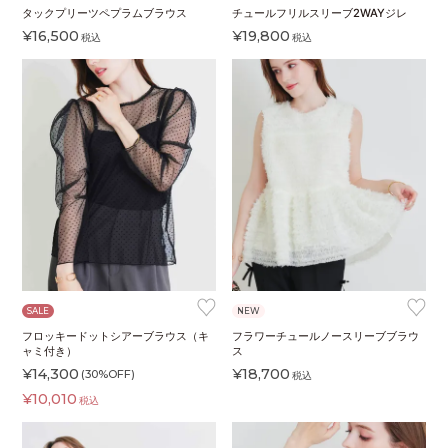
タックプリーツペプラムブラウス
チュールフリルスリーブ2WAYジレ
¥
16,500
¥
19,800
税込
税込
♥
♥
SALE
NEW
フロッキードットシアーブラウス（キ
フラワーチュールノースリーブブラウ
ャミ付き）
ス
¥
14,300
¥
18,700
(30%OFF)
税込
¥
10,010
税込