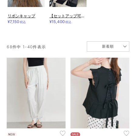
リボンキャップ
【セットアップ可能】ツータックワイドパンツ
¥7,150
¥15,400
税込
税込
新着順
68
件中
1
-
40
件表示
♥
♥
NEW
SALE