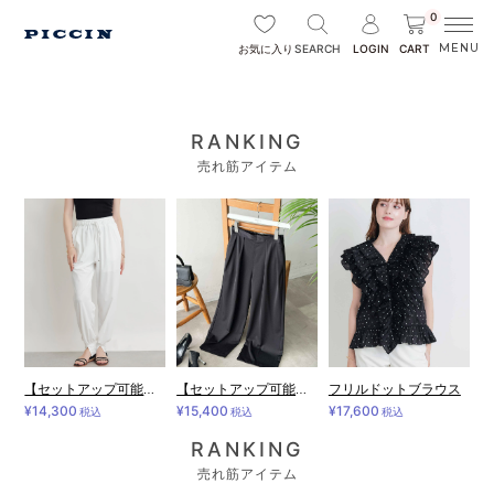
0
SEARCH
LOGIN
CART
お気に入り
RANKING
売れ筋アイテム
【セットアップ可能】接触冷感UVカットジョガーパンツ
【セットアップ可能】ツータックワイドパンツ
フリルドットブラウス
¥14,300
¥15,400
¥17,600
税込
税込
税込
RANKING
売れ筋アイテム