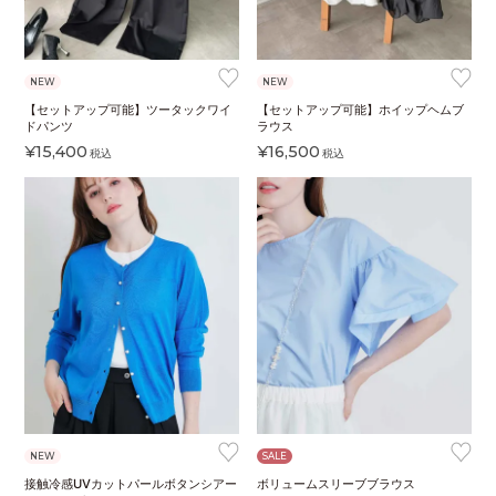
♥
♥
NEW
NEW
【セットアップ可能】ツータックワイ
【セットアップ可能】ホイップヘムブ
ドパンツ
ラウス
¥
15,400
¥
16,500
税込
税込
♥
♥
NEW
SALE
接触冷感UVカットパールボタンシアー
ボリュームスリーブブラウス